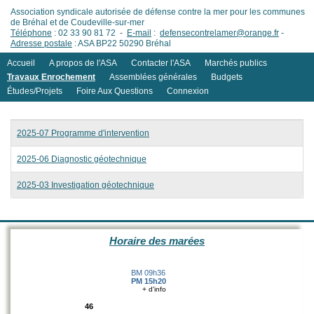
Association syndicale autorisée de défense contre la mer pour les communes
de Bréhal et de Coudeville-sur-mer
Téléphone
: 02 33 90 81 72 -
E-mail
:
defensecontrelamer@orange.fr
-
Adresse postale
: ASA BP22 50290 Bréhal
Accueil
A propos de l'ASA
Contacter l'ASA
Marchés publics
Travaux Enrochement
Assemblées générales
Budgets
Études/Projets
Foire Aux Questions
Connexion
Articles
Titre
2025-07 Programme d'intervention
2025-06 Diagnostic géotechnique
2025-03 Investigation géotechnique
Horaire des marées