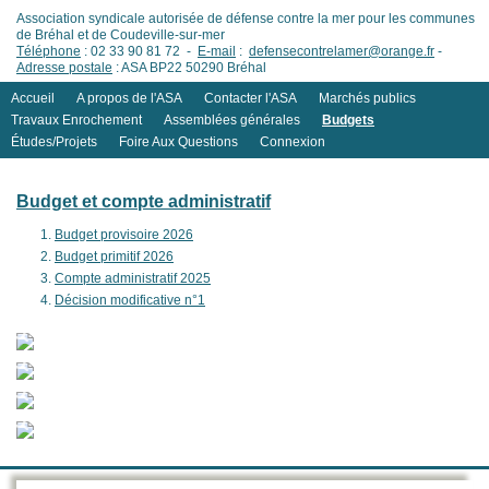
Association syndicale autorisée de défense contre la mer pour les communes
de Bréhal et de Coudeville-sur-mer
Téléphone
: 02 33 90 81 72 -
E-mail
:
defensecontrelamer@orange.fr
-
Adresse postale
: ASA BP22 50290 Bréhal
Accueil
A propos de l'ASA
Contacter l'ASA
Marchés publics
Travaux Enrochement
Assemblées générales
Budgets
Études/Projets
Foire Aux Questions
Connexion
Budget et compte administratif
Budget provisoire 2026
Budget primitif 2026
Compte administratif 2025
Décision modificative n°1