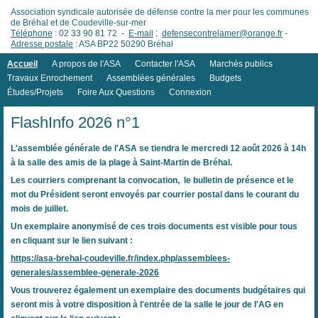
Association syndicale autorisée de défense contre la mer pour les communes
de Bréhal et de Coudeville-sur-mer
Téléphone
: 02 33 90 81 72 -
E-mail
:
defensecontrelamer@orange.fr
-
Adresse postale
: ASA BP22 50290 Bréhal
Accueil
A propos de l'ASA
Contacter l'ASA
Marchés publics
Travaux Enrochement
Assemblées générales
Budgets
Études/Projets
Foire Aux Questions
Connexion
FlashInfo 2026 n°1
L'assemblée générale de l'ASA se tiendra le
mercredi 12 août 2026 à 14h
à la salle des amis de la plage à Saint-Martin de Bréhal.
Les courriers comprenant la convocation, le bulletin de présence et le
mot du Président seront envoyés par courrier postal dans le courant du
mois de juillet.
Un exemplaire anonymisé de ces trois documents est visible pour tous
en cliquant sur le lien suivant :
https://asa-brehal-coudeville.fr/index.php/assemblees-
generales/assemblee-generale-2026
Vous trouverez également un exemplaire des documents budgétaires qui
seront mis à votre disposition à l'entrée de la salle le jour de l'AG en