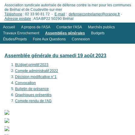
Association syndicale autorisée de défense contre la mer pour les communes
de Bréhal et de Coudeville-sur-mer
Téléphone
: 02 33 90 81 72 -
E-mail
:
defensecontrelamer@orange.fr
-
Adresse postale
: ASA BP22 50290 Bréhal
Accueil
A propos de l'ASA
Contacter l'ASA
Marchés publics
Travaux Enrochement
Assemblées générales
Budgets
Études/Projets
Foire Aux Questions
Connexion
Assemblée générale du samedi 19 août 2023
BUdget primitif 2023
Compte administratif 2022
Décision modificative n°1
Convocation
Bulletin de présence
Graphiques présentés
Compte-rendu de l'AG