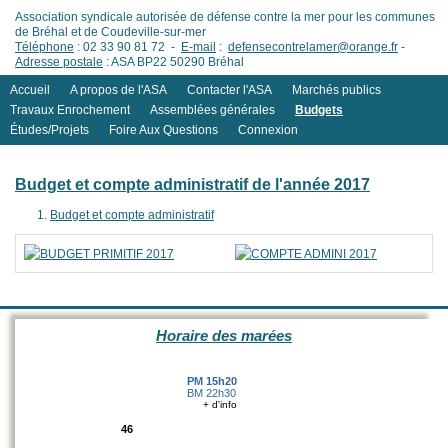
Association syndicale autorisée de défense contre la mer pour les communes
de Bréhal et de Coudeville-sur-mer
Téléphone
: 02 33 90 81 72 -
E-mail
:
defensecontrelamer@orange.fr
-
Adresse postale
: ASA BP22 50290 Bréhal
Accueil
A propos de l'ASA
Contacter l'ASA
Marchés publics
Travaux Enrochement
Assemblées générales
Budgets
Études/Projets
Foire Aux Questions
Connexion
Budget et compte administratif de l'année 2017
Budget et compte administratif
Horaire des marées