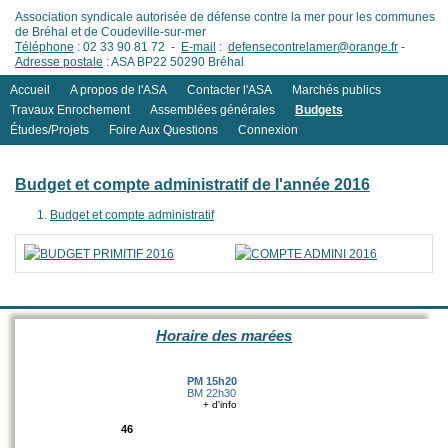
Association syndicale autorisée de défense contre la mer pour les communes
de Bréhal et de Coudeville-sur-mer
Téléphone
: 02 33 90 81 72 -
E-mail
:
defensecontrelamer@orange.fr
-
Adresse postale
: ASA BP22 50290 Bréhal
Accueil
A propos de l'ASA
Contacter l'ASA
Marchés publics
Travaux Enrochement
Assemblées générales
Budgets
Études/Projets
Foire Aux Questions
Connexion
Budget et compte administratif de l'année 2016
Budget et compte administratif
Horaire des marées